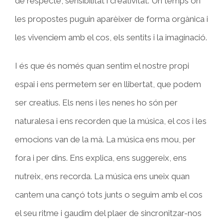
de respecte, sensibilitat i creativitat. Un temps on
les propostes puguin aparèixer de forma orgànica i
les vivenciem amb el cos, els sentits i la imaginació.
I és que és només quan sentim el nostre propi
espai i ens permetem ser en llibertat, que podem
ser creatius. Els nens i les nenes ho són per
naturalesa i ens recorden que la música, el cos i les
emocions van de la mà. La música ens mou, per
fora i per dins. Ens explica, ens suggereix, ens
nutreix, ens recorda. La música ens uneix quan
cantem una cançó tots junts o seguim amb el cos
el seu ritme i gaudim del plaer de sincronitzar-nos