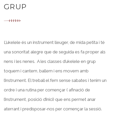
GRUP
L’ukelele és un instrument lleuger, de mida petita i té
una sonoritat alegre que de seguida es fa proper als
nens i les nenes. A les classes d’ukelele en grup
toquem i cantem, ballem i ens movem amb
l’instrument. El treball el fem sense sabates i tenim un
ordre i una rutina per començar ( afinació de
l’instrument, posició d’inici) que ens permet anar
aterrant i predisposar-nos per començar la sessió.